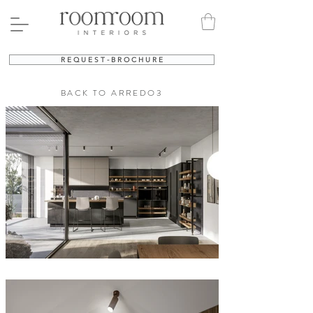
R E Q U E S T - B R O C H U R E
BACK TO ARREDO3