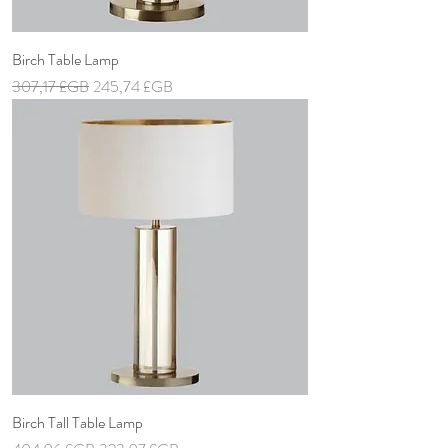
Birch Table Lamp
Prix original
Prix promotionnel
307,17 £GB
245,74 £GB
Birch Tall Table Lamp