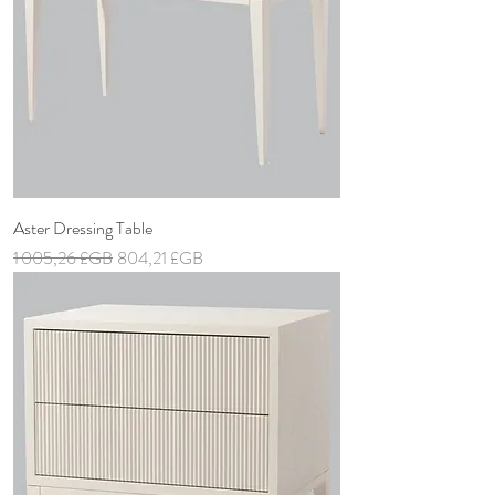
Aster Dressing Table
Prix original
Prix promotionnel
1 005,26 £GB
804,21 £GB