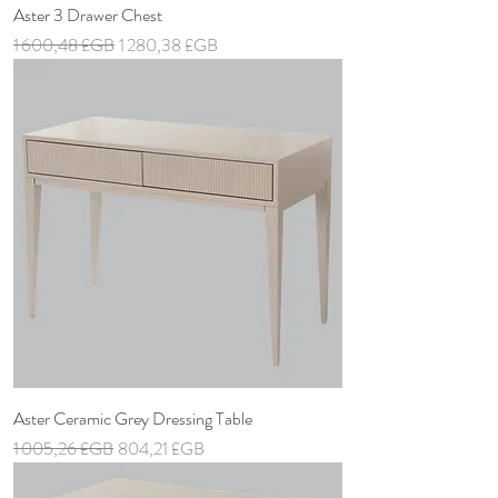
Aster 3 Drawer Chest
Prix original
Prix promotionnel
1 600,48 £GB
1 280,38 £GB
Aster Ceramic Grey Dressing Table
Prix original
Prix promotionnel
1 005,26 £GB
804,21 £GB