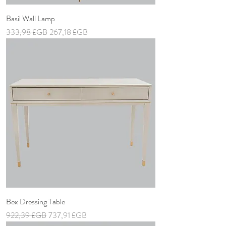
Basil Wall Lamp
Prix original
Prix promotionnel
333,98 £GB
267,18 £GB
Bex Dressing Table
Prix original
Prix promotionnel
922,39 £GB
737,91 £GB