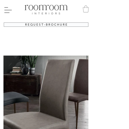
R E Q U E S T - B R O C H U R E
CHAIRS