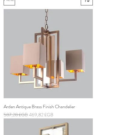
Arden Antique Brass Finish Chandelier
Prix original
Prix promotionnel
587,28 £GB
469,82 £GB