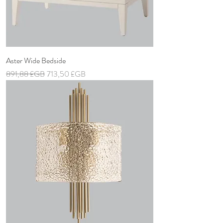
Aster Wide Bedside
Prix original
Prix promotionnel
891,88 £GB
713,50 £GB