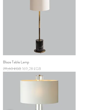
Blaze Table Lamp
Prix original
Prix promotionnel
211,60 £GB
169,28 £GB