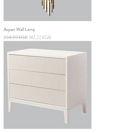
Aspen Wall Lamp
Prix original
Prix promotionnel
234,02 £GB
187,22 £GB