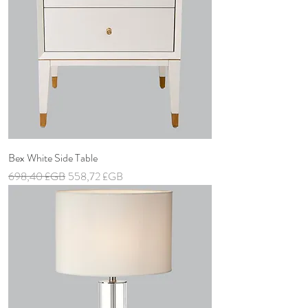
Bex White Side Table
Prix original
Prix promotionnel
698,40 £GB
558,72 £GB