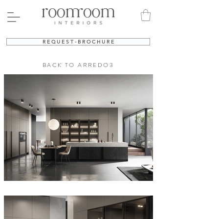
R E Q U E S T - B R O C H U R E
BACK TO ARREDO3