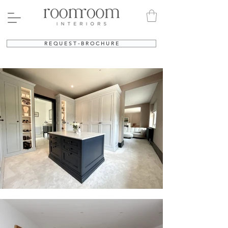
R E Q U E S T - B R O C H U R E