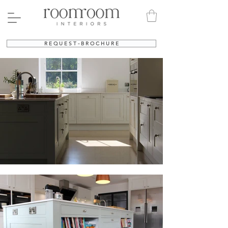
R E Q U E S T - B R O C H U R E