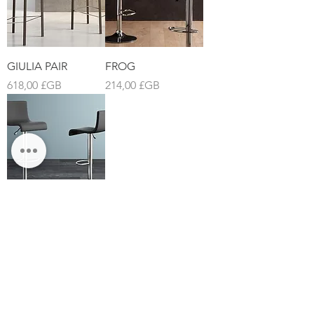
GIULIA PAIR
FROG
Prix
Prix
618,00 £GB
214,00 £GB
ERMES PAIR
Prix
693,00 £GB
CLARENDON HOUSE
STATION PARADE