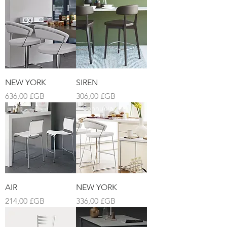
NEW YORK
SIREN
Prix
Prix
636,00 £GB
306,00 £GB
Connubia
AIR
NEW YORK
Prix
Prix
214,00 £GB
336,00 £GB