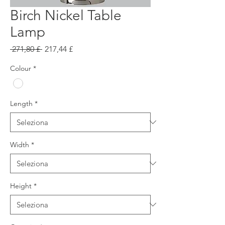
Birch Nickel Table
Lamp
Prezzo
Prezzo
 271,80 £ 
217,44 £
regolare
scontato
Colour
*
Length
*
Width
*
Height
*