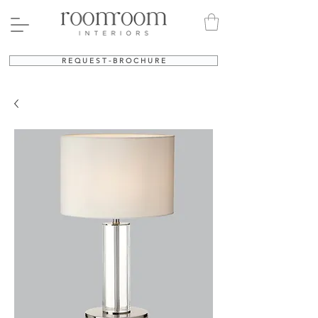
R E Q U E S T - B R O C H U R E