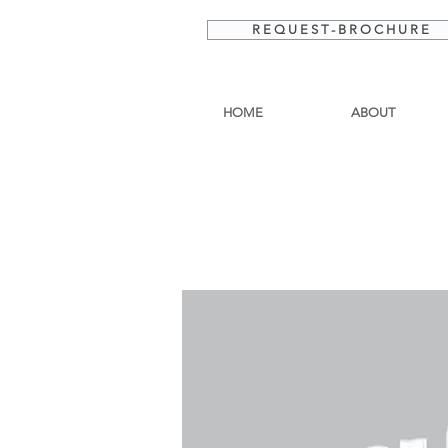
R E Q U E S T - B R O C H U R E
HOME
ABOUT