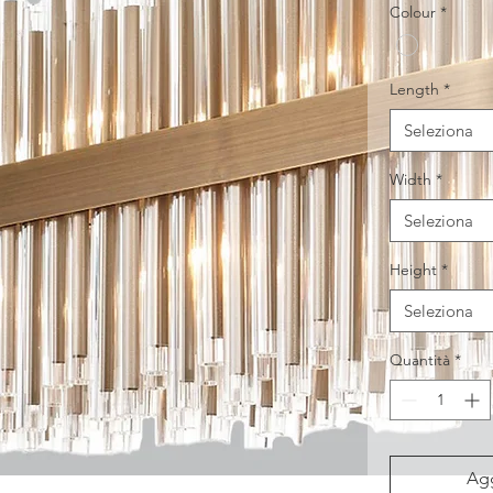
Colour
*
Length
*
Seleziona
Width
*
Seleziona
Height
*
Seleziona
Quantità
*
Agg