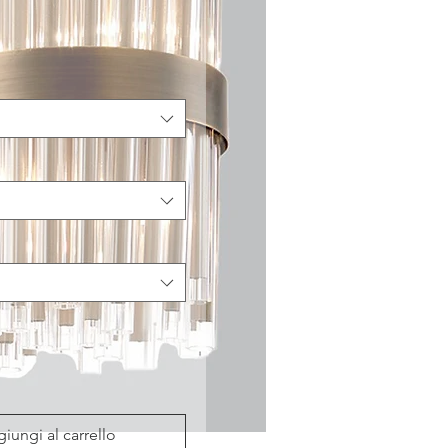
regolare
scontato
iungi al carrello