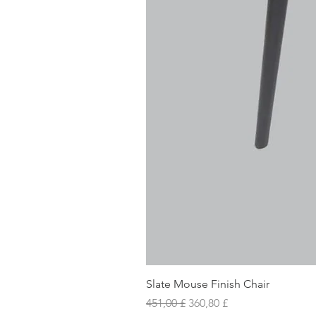
Slate Mouse Finish Chair
Prezzo regolare
Prezzo scontato
451,00 £
360,80 £