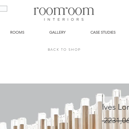
ROOMS
GALLERY
CASE STUDIES
BACK TO SHOP
BACK TO SHOP
Ives Lo
 2231,06