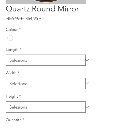
Quartz Round Mirror
Prezzo
Prezzo
 456,19 £ 
364,95 £
regolare
scontato
Colour
*
Length
*
Width
*
Height
*
Quantità
*