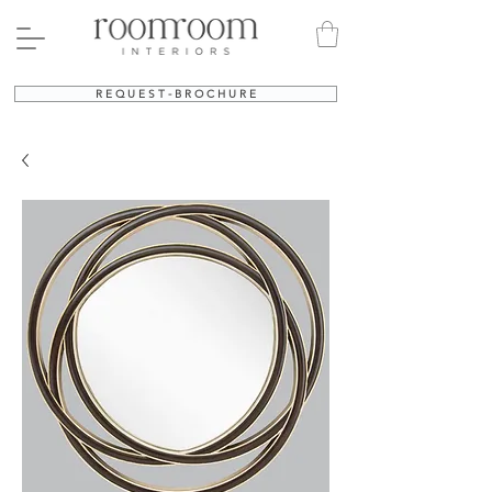
R E Q U E S T - B R O C H U R E