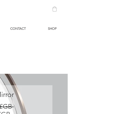
CONTACT
SHOP
irror
Prix
 £GB 