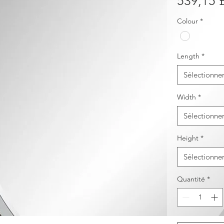
539,15 
Colour
*
Length
*
Sélectionne
Width
*
Sélectionne
Height
*
Sélectionne
Quantité
*