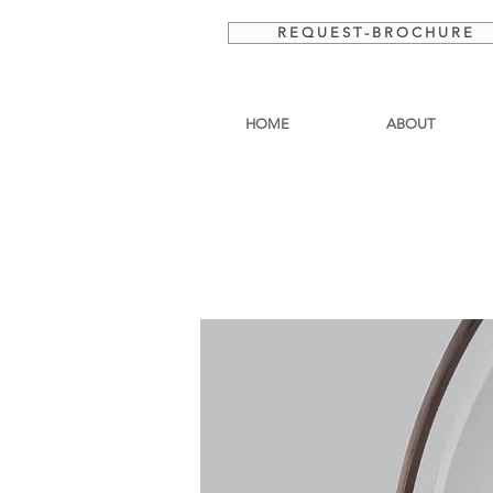
R E Q U E S T - B R O C H U R E
HOME
ABOUT