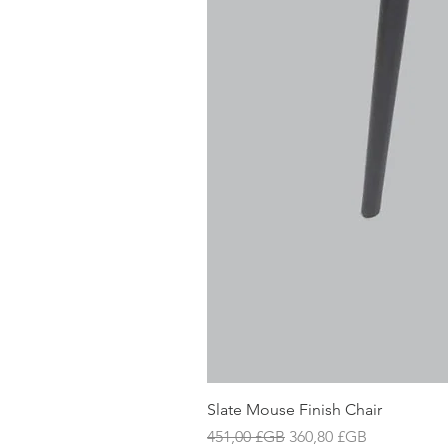
Slate Mouse Finish Chair
Prix original
Prix promotionnel
451,00 £GB
360,80 £GB